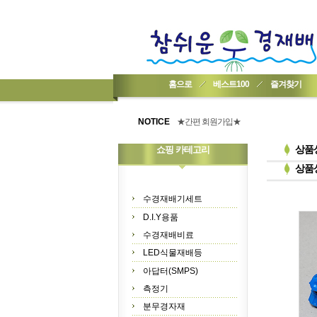
홈으로
베스트100
즐겨찾기
★기업회원가입 방법..
★회원 구입 시 1% 적립★
NOTICE
★간편 회원가입★
상품
쇼핑 카테고리
상품
수경재배기세트
D.I.Y용품
수경재배비료
LED식물재배등
아답터(SMPS)
측정기
분무경자재