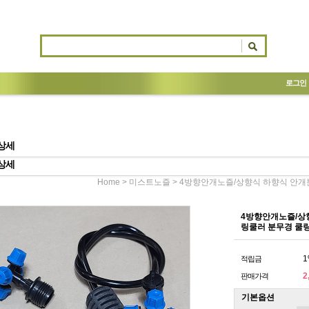
로그인
상세
상세
>
> 4방향안개노즐/상향식 하향식 안개분사
Home
미스트노즐
4방향안개노즐/상향식
링쿨러 분무경 쿨
1
적립금
2
판매가격
기본옵션