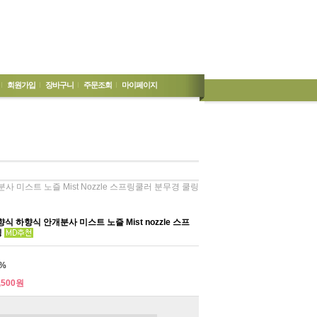
회원가입
장바구니
주문조회
마이페이지
 미스트 노즐 Mist Nozzle 스프링쿨러 분무경 쿨링
 하향식 안개분사 미스트 노즐 Mist nozzle 스프
링
%
,500원