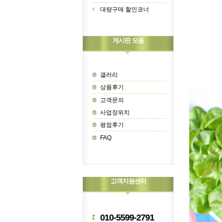
대량구매 할인코너
게시판 모음
갤러리
상품후기
고객문의
사업장위치
평점후기
FAQ
고객지원센터
010-5599-2791