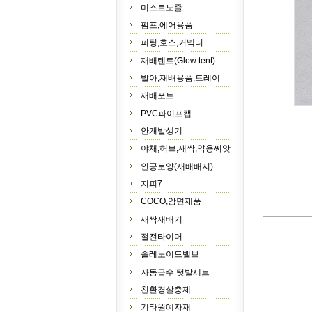
미스트노즐
펌프,에어용품
피팅,호스,커넥터
재배텐트(Glow tent)
발아,재배용품,트레이
재배포트
PVC파이프캡
안개발생기
야채,허브,새싹,약용씨앗
인공토양(재배배지)
지피7
COCO,암면제품
새싹재배기
절전타이머
솔레노이드밸브
자동급수 텃밭세트
친환경살충제
기타원예자재