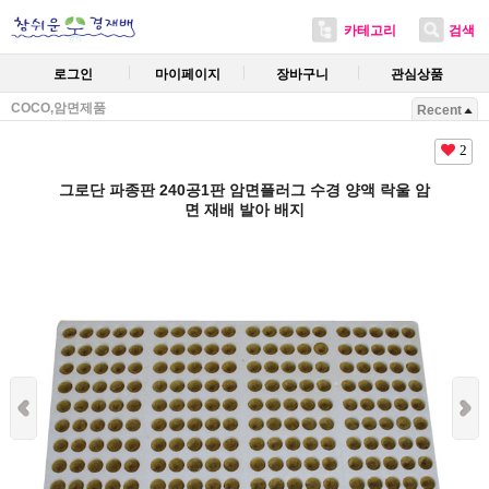
카테고리
검색
로그인
마이페이지
장바구니
관심상품
COCO,암면제품
Recent
2
그로단 파종판 240공1판 암면플러그 수경 양액 락울 암
면 재배 발아 배지