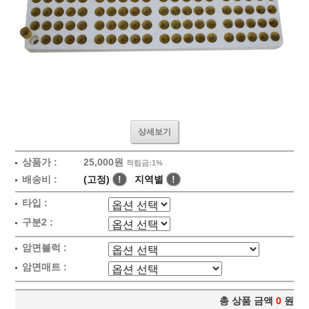
상세보기
상품가 :
25,000원
적립금:1%
배송비 :
(고정)
!
지역별
!
타입 :
구분2 :
암면블럭 :
암면매트 :
총 상품 금액
0
원