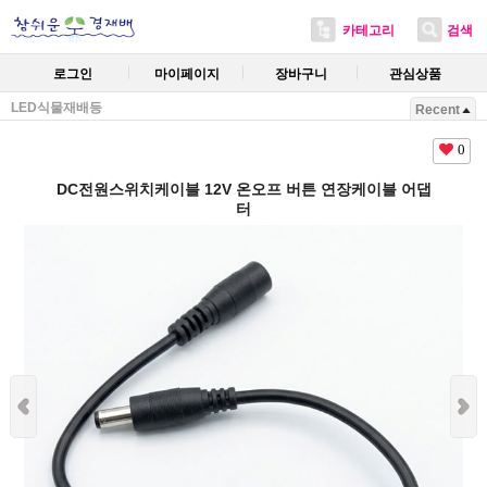
카테고리
검색
로그인
마이페이지
장바구니
관심상품
LED식물재배등
Recent
0
DC전원스위치케이블 12V 온오프 버튼 연장케이블 어댑
터