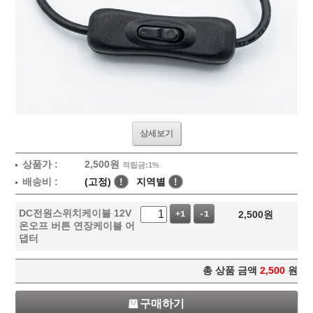
상세보기
상품가 :
2,500
원
적립금:1%
배송비 :
(고정)
!
지역별
!
DC전원스위치케이블 12V
2,500
원
+1
-1
온오프 버튼 연장케이블 어
댑터
총 상품 금액
2,500
원
구매하기