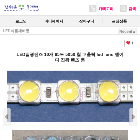
카테고리
검색
로그인
마이페이지
장바구니
관심상품
LED식물재배등
Recent
1
LED집광렌즈 10개 65도 5050 칩 고출력 led lens 엘이
디 집광 렌즈 등