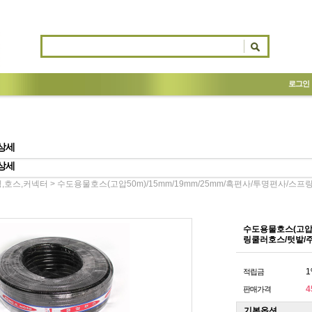
로그인
상세
상세
> 수도용물호스(고압50m)/15mm/19mm/25mm/흑편사/투명편사/
,호스,커넥터
수도용물호스(고압5
링쿨러호스/텃밭/
1
적립금
4
판매가격
기본옵션