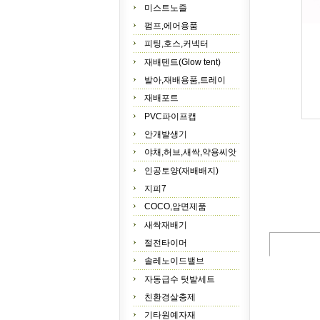
미스트노즐
펌프,에어용품
피팅,호스,커넥터
재배텐트(Glow tent)
발아,재배용품,트레이
재배포트
PVC파이프캡
안개발생기
야채,허브,새싹,약용씨앗
인공토양(재배배지)
지피7
COCO,암면제품
새싹재배기
절전타이머
솔레노이드밸브
자동급수 텃밭세트
친환경살충제
기타원예자재