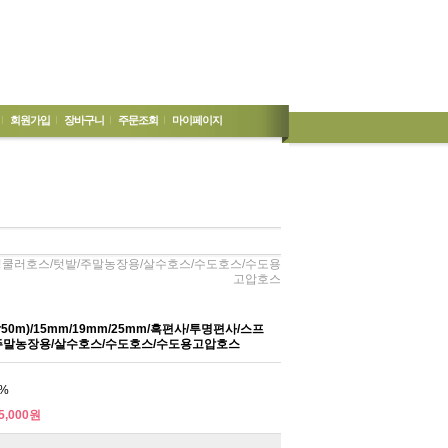
회원가입
장바구니
주문조회
마이페이지
스프링쿨러호스/텃밭/주말농장용/살수호스/수도호스/수도용
고압호스
0m)/15mm/19mm/25mm/흑편사/투명편사/스프
주말농장용/살수호스/수도호스/수도용고압호스
%
5,000원