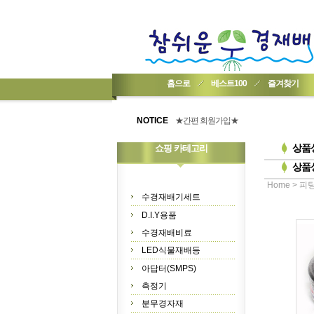
홈으로
베스트100
즐겨찾기
★기업회원가입 방법..
★회원 구입 시 1% 적립★
NOTICE
★간편 회원가입★
상품
쇼핑 카테고리
상품
>
Home
피팅
수경재배기세트
D.I.Y용품
수경재배비료
LED식물재배등
아답터(SMPS)
측정기
분무경자재