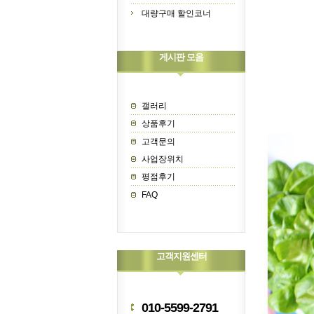
대량구매 할인코너
게시판 모음
갤러리
상품후기
고객문의
사업장위치
평점후기
FAQ
고객지원센터
010-5599-2791