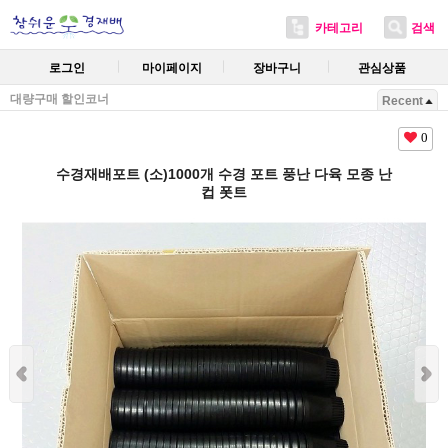
카테고리
검색
로그인
마이페이지
장바구니
관심상품
대량구매 할인코너
Recent
0
수경재배포트 (소)1000개 수경 포트 풍난 다육 모종 난
컵 폿트