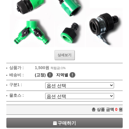
상세보기
상품가 :
1,500원
적립금:1%
배송비 :
(고정)
!
지역별
!
구분1 :
물호스 :
총 상품 금액
0
원
구매하기