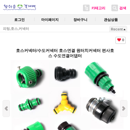
카테고리
검색
로그인
마이페이지
장바구니
관심상품
피팅,호스,커넥터
Recent
0
호스커넥터/수도커넥터 호스연결 원터치커넥터 편사호
스 수도연결어댑터