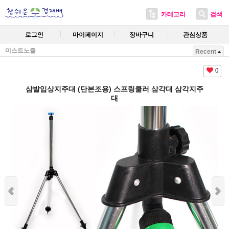
카테고리
검색
로그인
마이페이지
장바구니
관심상품
미스트노즐
Recent
0
삼발입상지주대 (단본조용) 스프링쿨러 삼각대 삼각지주
대