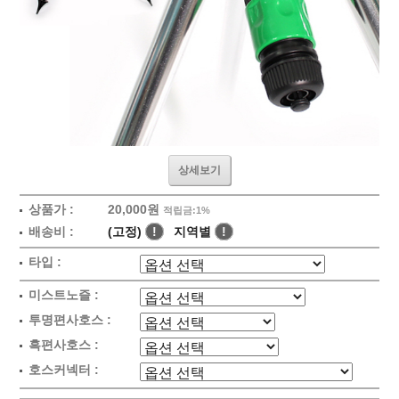
상세보기
상품가 :
20,000원
적립금:1%
배송비 :
(고정)
!
지역별
!
타입 :
미스트노즐 :
투명편사호스 :
흑편사호스 :
호스커넥터 :