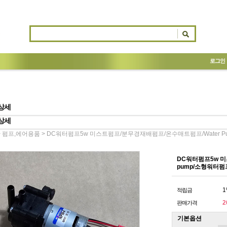
로그인
상세
상세
>
> DC워터펌프5w 미스트펌프/분무경재배펌프/온수매트펌프/water 
펌프,에어용품
DC워터펌프5w 미
pump/소형워터펌
1
적립금
2
판매가격
기본옵션