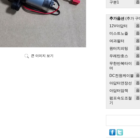
구분1
추가옵션
(추가 구
12V아답터
미스트노즐
여과필터
원터치피팅
큰 이미지 보기
우레탄호스
무한반복타이
머
DC전원케이블
아답터연장선
아답터암잭
펌프속도조절
기