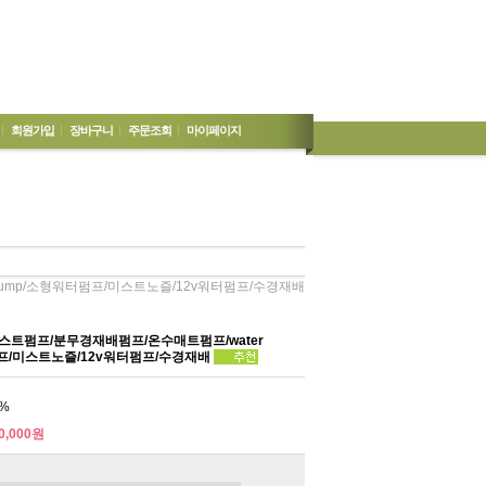
회원가입
장바구니
주문조회
마이페이지
Pump/소형워터펌프/미스트노즐/12v워터펌프/수경재배
스트펌프/분무경재배펌프/온수매트펌프/water
프/미스트노즐/12v워터펌프/수경재배
%
0,000원