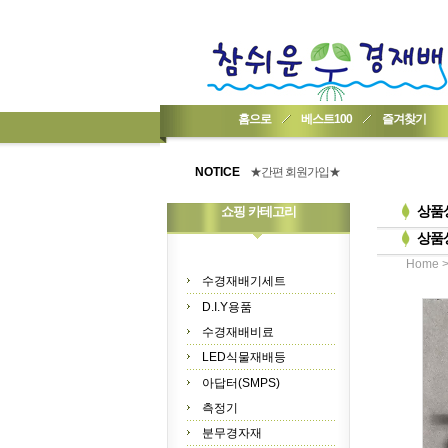
홈으로
베스트100
즐겨찾기
★기업회원가입 방법..
★회원 구입 시 1% 적립★
NOTICE
★간편 회원가입★
상품
쇼핑 카테고리
상품
Home
수경재배기세트
D.I.Y용품
수경재배비료
LED식물재배등
아답터(SMPS)
측정기
분무경자재