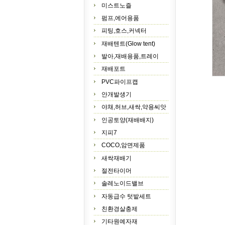
미스트노즐
펌프,에어용품
피팅,호스,커넥터
재배텐트(Glow tent)
발아,재배용품,트레이
재배포트
PVC파이프캡
안개발생기
야채,허브,새싹,약용씨앗
인공토양(재배배지)
지피7
COCO,암면제품
새싹재배기
절전타이머
솔레노이드밸브
자동급수 텃밭세트
친환경살충제
기타원예자재