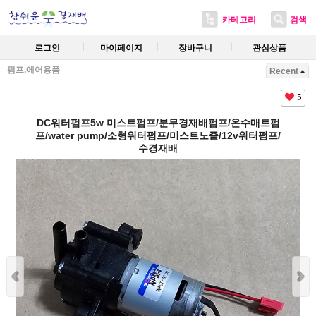
카테고리
검색
로그인
마이페이지
장바구니
관심상품
펌프,에어용품
Recent
5
DC워터펌프5w 미스트펌프/분무경재배펌프/온수매트펌
프/water pump/소형워터펌프/미스트노즐/12v워터펌프/
수경재배