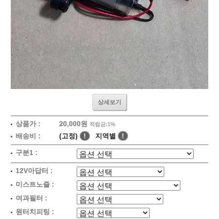
상세보기
상품가 :
20,000원
적립금:1%
배송비 :
(고정)
!
지역별
!
구분1 :
12V아답터 :
미스트노즐 :
여과필터 :
원터치피팅 :