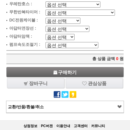
우레탄호스 :
무한반복타이머 :
DC전원케이블 :
아답터연장선 :
아답터암잭 :
펌프속도조절기 :
총 상품 금액
0
원
구매하기
장바구니
관심상품
교환/반품/환불/취소
상점정보
PC버젼
이용안내
고객센터
커뮤니티