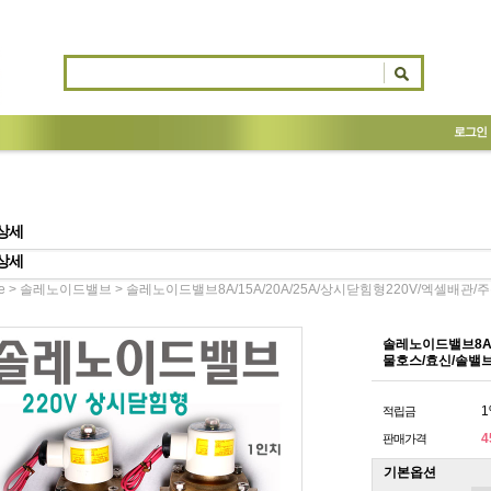
로그인
상세
상세
>
> 솔레노이드밸브8A/15A/20A/25A/상시닫힘형220V/엑셀배관/주름관/
e
솔레노이드밸브
솔레노이드밸브8A/1
물호스/효신/솔밸브/so
1
적립금
4
판매가격
기본옵션