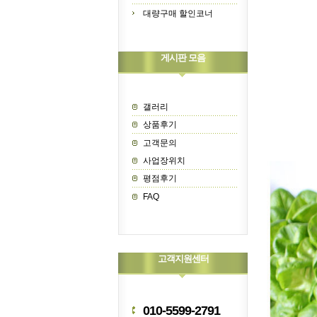
대량구매 할인코너
게시판 모음
갤러리
상품후기
고객문의
사업장위치
평점후기
FAQ
고객지원센터
010-5599-2791