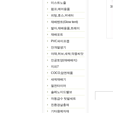
미스트노즐
펌프,에어용품
피팅,호스,커넥터
재배텐트(Glow tent)
발아,재배용품,트레이
재배포트
PVC파이프캡
안개발생기
야채,허브,새싹,약용씨앗
인공토양(재배배지)
지피7
COCO,암면제품
새싹재배기
절전타이머
솔레노이드밸브
자동급수 텃밭세트
친환경살충제
기타원예자재