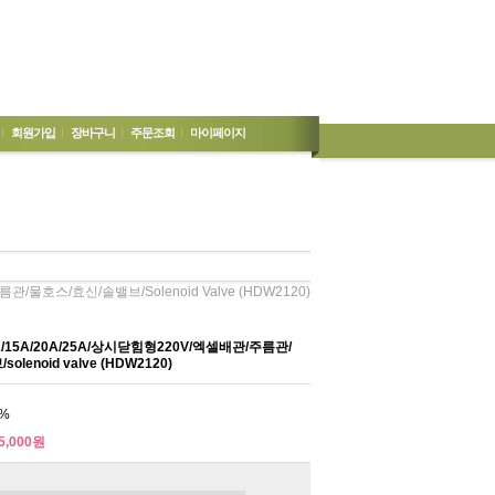
회원가입
장바구니
주문조회
마이페이지
물호스/효신/솔밸브/solenoid Valve (HDW2120)
5A/20A/25A/상시닫힘형220V/엑셀배관/주름관/
lenoid valve (HDW2120)
%
5,000원