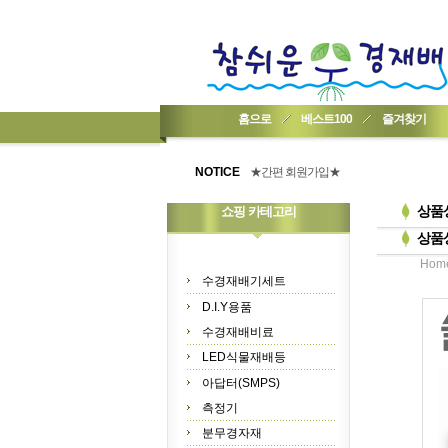
홈으로
베스트100
즐겨찾기
★기업회원가입 방법..
★회원 구입 시 1% 적립★
NOTICE
★간편 회원가입★
상품
쇼핑 카테고리
상품
Hom
수경재배기세트
D.I.Y용품
수경재배비료
LED식물재배등
아답터(SMPS)
측정기
분무경자재