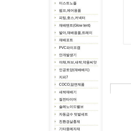
미스트노즐
펌프,에어용품
피팅,호스,커넥터
재배텐트(Glow tent)
발아,재배용품,트레이
재배포트
PVC파이프캡
안개발생기
야채,허브,새싹,약용씨앗
인공토양(재배배지)
지피7
COCO,암면제품
새싹재배기
절전타이머
솔레노이드밸브
자동급수 텃밭세트
친환경살충제
기타원예자재