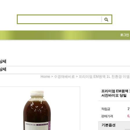
로그인
상세
상세
>
> 프리미엄 EM원액 1L 친환경 이
Home
수경재배비료
프리미엄 EM원액 
서진바이오 당밀
1
적립금
6
판매가격
기본옵션