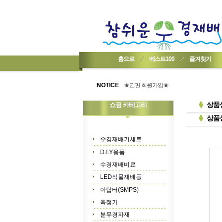
홈으로
베스트100
즐겨찾기
★기업회원가입 방법..
★회원 구입 시 1% 적립★
NOTICE
★간편 회원가입★
상품
쇼핑 카테고리
상품
수경재배기세트
D.I.Y용품
수경재배비료
LED식물재배등
아답터(SMPS)
측정기
분무경자재