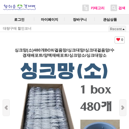
카테고리
검색
로그인
마이페이지
장바구니
관심상품
대량구매 할인코너
Recent
0
싱크망(소)480개BOX/걸음망/싱크대망/싱크대걸음망/수
경재배포트/양액재배포트/싱크망소/싱크대망소