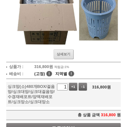
상세보기
상품가 :
316,800
원
적립금:1%
배송비 :
(고정)
!
지역별
!
싱크망(소)480개BOX/걸음
316,800
원
+1
-1
망/싱크대망/싱크대걸음망/
수경재배포트/양액재배포
트/싱크망소/싱크대망소
총 상품 금액
316,800
원