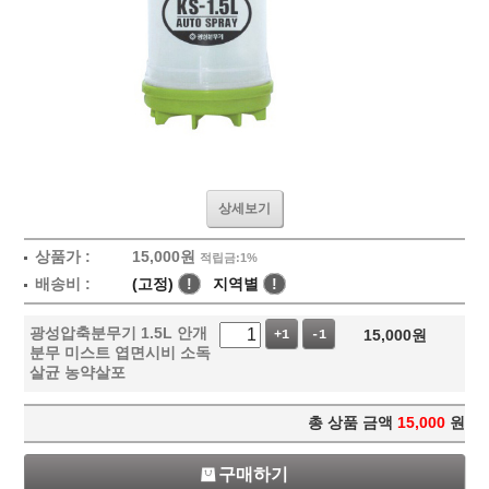
상세보기
상품가 :
15,000
원
적립금:1%
배송비 :
(고정)
!
지역별
!
광성압축분무기 1.5L 안개
15,000
원
+1
-1
분무 미스트 엽면시비 소독
살균 농약살포
총 상품 금액
15,000
원
구매하기