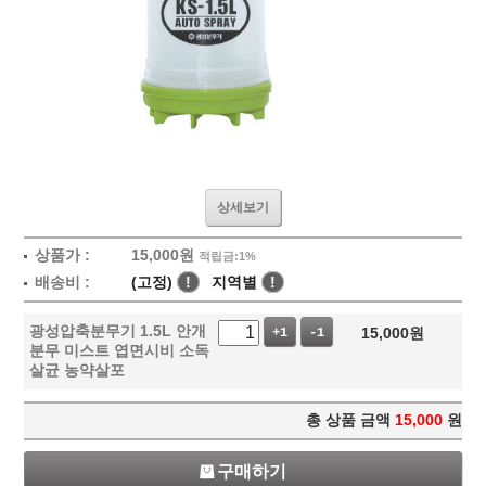
상세보기
상품가 :
15,000
원
적립금:1%
배송비 :
(고정)
!
지역별
!
광성압축분무기 1.5L 안개
15,000
원
+1
-1
분무 미스트 엽면시비 소독
살균 농약살포
총 상품 금액
15,000
원
구매하기