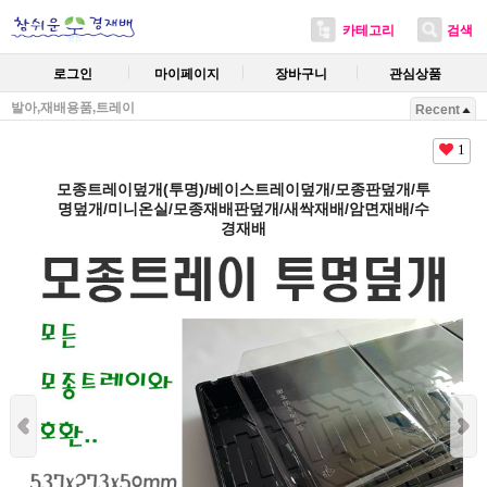
카테고리
검색
로그인
마이페이지
장바구니
관심상품
발아,재배용품,트레이
Recent
1
모종트레이덮개(투명)/베이스트레이덮개/모종판덮개/투
명덮개/미니온실/모종재배판덮개/새싹재배/암면재배/수
경재배