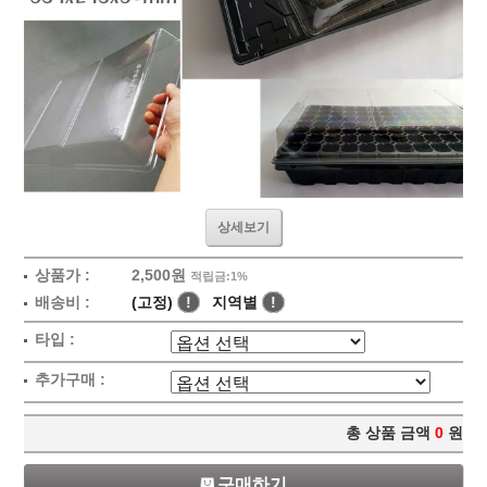
상세보기
상품가 :
2,500원
적립금:1%
배송비 :
(고정)
!
지역별
!
타입 :
추가구매 :
총 상품 금액
0
원
구매하기