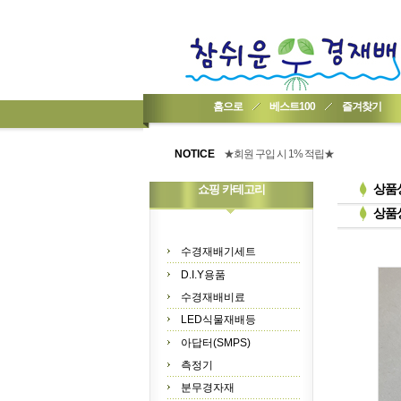
홈으로
베스트100
즐겨찾기
★기업회원가입 방법..
★회원 구입 시 1% 적립★
NOTICE
★간편 회원가입★
상품
쇼핑 카테고리
상품
수경재배기세트
D.I.Y용품
수경재배비료
LED식물재배등
아답터(SMPS)
측정기
분무경자재