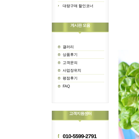
대량구매 할인코너
게시판 모음
갤러리
상품후기
고객문의
사업장위치
평점후기
FAQ
고객지원센터
010-5599-2791