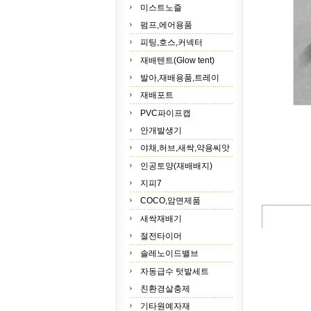
미스트노즐
펌프,에어용품
피팅,호스,커넥터
재배텐트(Glow tent)
발아,재배용품,트레이
재배포트
PVC파이프캡
안개발생기
야채,허브,새싹,약용씨앗
인공토양(재배배지)
지피7
COCO,암면제품
새싹재배기
절전타이머
솔레노이드밸브
자동급수 텃밭세트
친환경살충제
기타원예자재