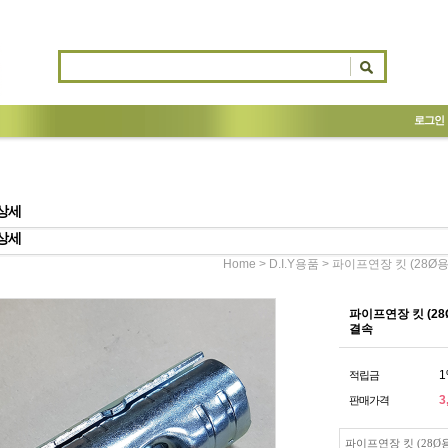
로그인
상세
상세
>
> 파이프연장 킷 (28Ø
Home
D.I.Y용품
파이프연장 킷 (2
결속
1
적립금
3
판매가격
파이프연장 킷 (28Ø