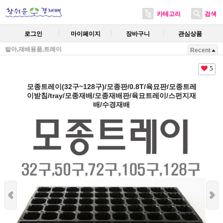
카테고리
검색
로그인
마이페이지
장바구니
관심상품
발아,재배용품,트레이
Recent
5
모종트레이(32구~128구)/모종판/0.8T/육묘판/모종트레
이받침/tray/모종재배/모종재배판/육묘트레이/스펀지재
배/수경재배