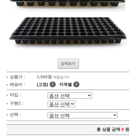
상세보기
상품가 :
1,500원
적립금:1%
배송비 :
(고정)
!
지역별
!
타입 :
구분2 :
선택 :
총 상품 금액
0
원