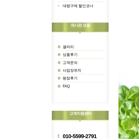
대량구매 할인코너
게시판 모음
갤러리
상품후기
고객문의
사업장위치
평점후기
FAQ
고객지원센터
010-5599-2791