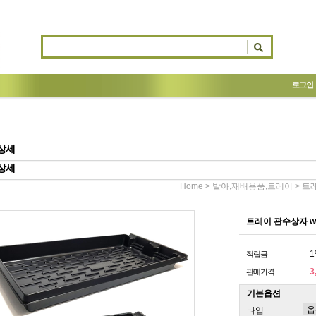
로그인
상세
상세
>
> 트
Home
발아,재배용품,트레이
트레이 관수상자 w
1
적립금
3
판매가격
기본옵션
타입