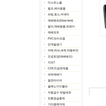
미스트노즐
펌프,에어용품
피팅,호스,커넥터
재배텐트(Glow tent)
발아,재배용품,트레이
재배포트
PVC파이프캡
안개발생기
야채,허브,새싹,약용씨앗
인공토양(재배배지)
지피7
COCO,암면제품
새싹재배기
절전타이머
솔레노이드밸브
자동급수 텃밭세트
친환경살충제
기타원예자재