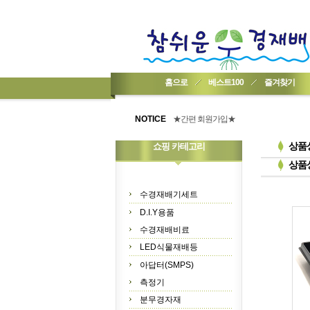
홈으로
베스트100
즐겨찾기
★기업회원가입 방법..
★회원 구입 시 1% 적립★
NOTICE
★간편 회원가입★
상품
쇼핑 카테고리
상품
수경재배기세트
D.I.Y용품
수경재배비료
LED식물재배등
아답터(SMPS)
측정기
분무경자재