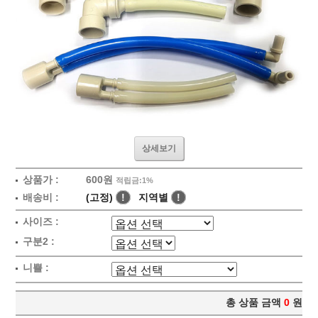
상세보기
상품가 :
600원
적립금:1%
배송비 :
(고정)
!
지역별
!
사이즈 :
구분2 :
니쁠 :
총 상품 금액
0
원