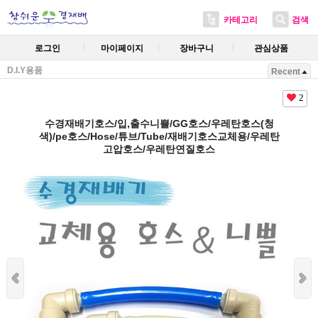
카테고리
검색
로그인
마이페이지
장바구니
관심상품
D.I.Y용품
Recent
2
수경재배기호스/입,출수니쁠/GG호스/우레탄호스(청
색)/pe호스/Hose/튜브/Tube/재배기호스교체용/우레탄
고압호스/우레탄연질호스