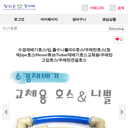
카테고리
검색
로그인
마이페이지
장바구니
관심상품
D.I.Y용품
Recent
2
수경재배기호스/입,출수니쁠/GG호스/우레탄호스(청
색)/pe호스/Hose/튜브/Tube/재배기호스교체용/우레탄
고압호스/우레탄연질호스