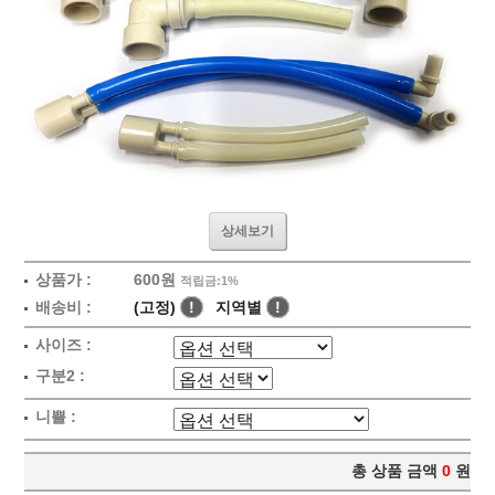
상세보기
상품가 :
600원
적립금:1%
배송비 :
(고정)
!
지역별
!
사이즈 :
구분2 :
니쁠 :
총 상품 금액
0
원