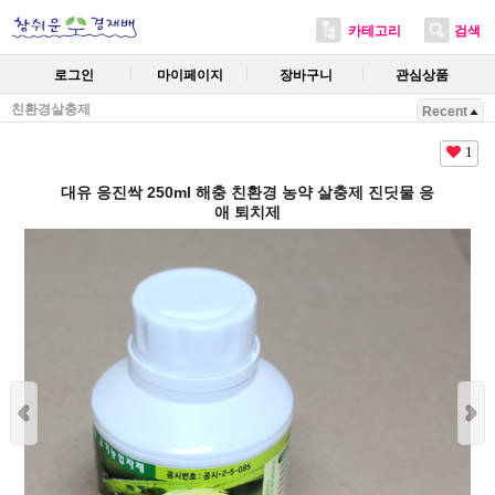
카테고리
검색
로그인
마이페이지
장바구니
관심상품
친환경살충제
Recent
1
대유 응진싹 250ml 해충 친환경 농약 살충제 진딧물 응
애 퇴치제