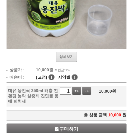
상세보기
상품가 :
10,000
원
적립금:1%
배송비 :
(고정)
!
지역별
!
대유 응진싹 250ml 해충 친
10,000
원
+1
-1
환경 농약 살충제 진딧물 응
애 퇴치제
총 상품 금액
10,000
원
구매하기