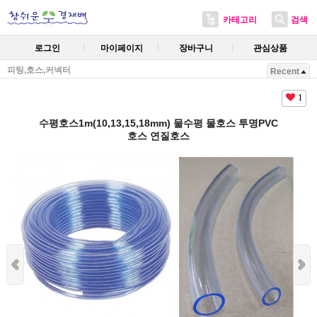
카테고리
검색
로그인
마이페이지
장바구니
관심상품
피팅,호스,커넥터
Recent
1
수평호스1m(10,13,15,18mm) 물수평 물호스 투명PVC
호스 연질호스