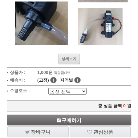
상세보기
상품가 :
1,000원
적립금:1%
배송비 :
(고정)
!
지역별
!
수평호스 :
총 상품 금액
0
원
구매하기
장바구니
관심상품