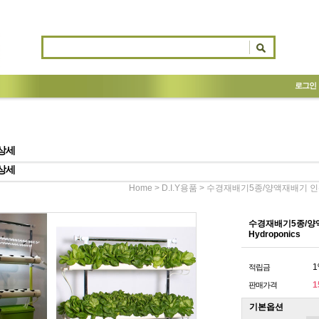
로그인
상세
상세
>
> 수경재배기5종/양액재배기 인삼
Home
D.I.Y용품
수경재배기5종/양
Hydroponics
1
적립금
1
판매가격
기본옵션