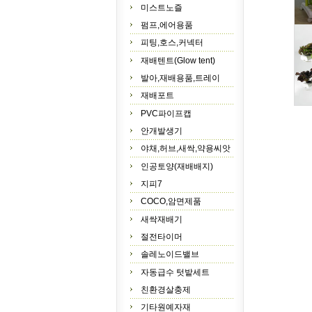
미스트노즐
펌프,에어용품
피팅,호스,커넥터
재배텐트(Glow tent)
발아,재배용품,트레이
재배포트
PVC파이프캡
안개발생기
야채,허브,새싹,약용씨앗
인공토양(재배배지)
지피7
COCO,암면제품
새싹재배기
절전타이머
솔레노이드밸브
자동급수 텃밭세트
친환경살충제
기타원예자재