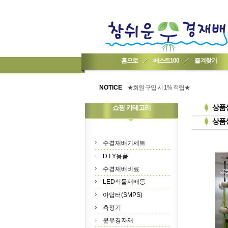
홈으로
베스트100
즐겨찾기
★기업회원가입 방법..
NOTICE
★회원 구입 시 1% 적립★
★간편 회원가입★
상품
쇼핑 카테고리
상품
수경재배기세트
D.I.Y용품
수경재배비료
LED식물재배등
아답터(SMPS)
측정기
분무경자재