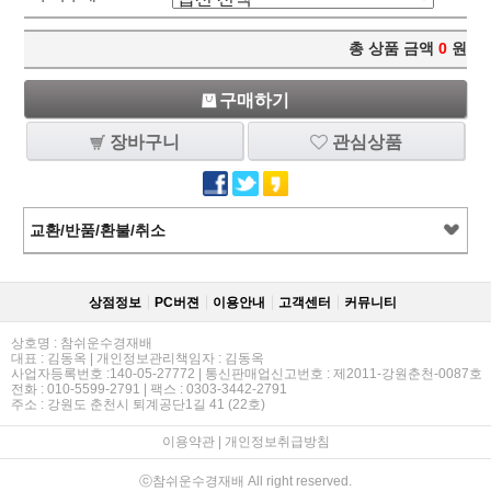
총 상품 금액
0
원
구매하기
장바구니
관심상품
교환/반품/환불/취소
상점정보
PC버젼
이용안내
고객센터
커뮤니티
상호명 : 참쉬운수경재배
대표 : 김동옥 | 개인정보관리책임자 : 김동옥
사업자등록번호 :140-05-27772 | 통신판매업신고번호 : 제2011-강원춘천-0087호
전화 : 010-5599-2791 | 팩스 : 0303-3442-2791
주소 : 강원도 춘천시 퇴계공단1길 41 (22호)
이용약관
|
개인정보취급방침
ⓒ참쉬운수경재배 All right reserved.