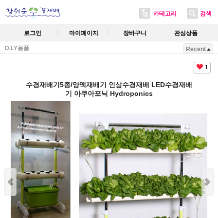
카테고리
검색
로그인
마이페이지
장바구니
관심상품
D.I.Y용품
Recent
1
수경재배기5종/양액재배기 인삼수경재배 LED수경재배
기 아쿠아포닉 Hydroponics