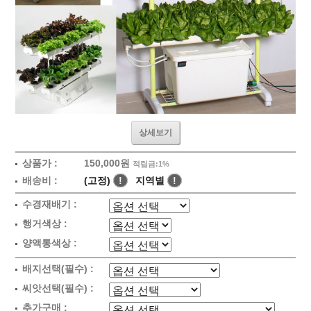
상세보기
상품가 :
150,000원
적립금:1%
배송비 :
(고정)
!
지역별
!
수경재배기 :
행거색상 :
양액통색상 :
배지선택(필수) :
씨앗선택(필수) :
추가구매 :