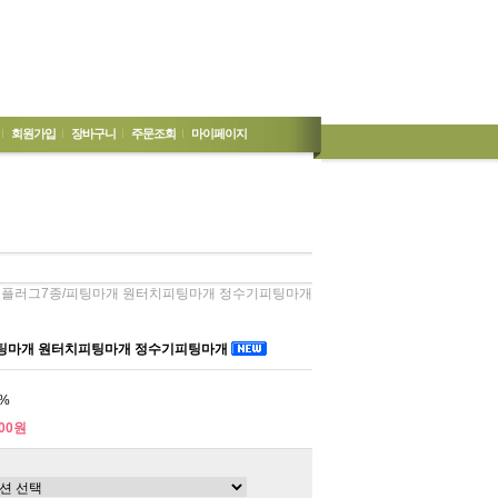
회원가입
장바구니
주문조회
마이페이지
드플러그7종/피팅마개 원터치피팅마개 정수기피팅마개
팅마개 원터치피팅마개 정수기피팅마개
%
00원