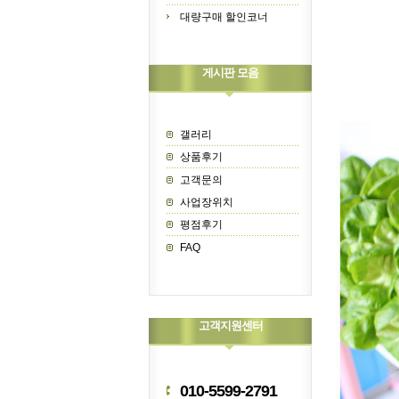
대량구매 할인코너
게시판 모음
갤러리
상품후기
고객문의
사업장위치
평점후기
FAQ
고객지원센터
010-5599-2791