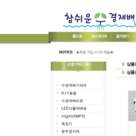
홈으로
베스트100
즐겨찾기
★기업회원가입 방법..
★회원 구입 시 1% 적립★
NOTICE
★간편 회원가입★
상품
쇼핑 카테고리
상품
수경재배기세트
D.I.Y용품
수경재배비료
LED식물재배등
아답터(SMPS)
측정기
분무경자재