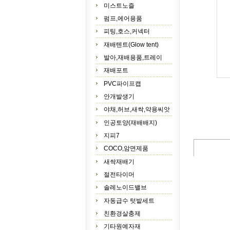
미스트노즐
펌프,에어용품
피팅,호스,커넥터
재배텐트(Glow tent)
발아,재배용품,트레이
재배포트
PVC파이프캡
안개발생기
야채,허브,새싹,약용씨앗
인공토양(재배배지)
지피7
COCO,암면제품
새싹재배기
절전타이머
솔레노이드밸브
자동급수 텃밭세트
친환경살충제
기타원예자재