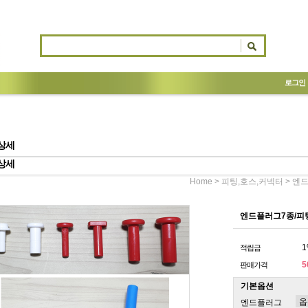
로그인
상세
상세
>
> 엔
Home
피팅,호스,커넥터
엔드플러그7종/피
1
적립금
5
판매가격
기본옵션
엔드플러그