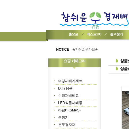
홈으로
베스트100
즐겨찾기
★기업회원가입 방법..
★회원 구입 시 1% 적립★
NOTICE
★간편 회원가입★
상품
쇼핑 카테고리
상품
수경재배기세트
D.I.Y용품
수경재배비료
LED식물재배등
아답터(SMPS)
측정기
분무경자재