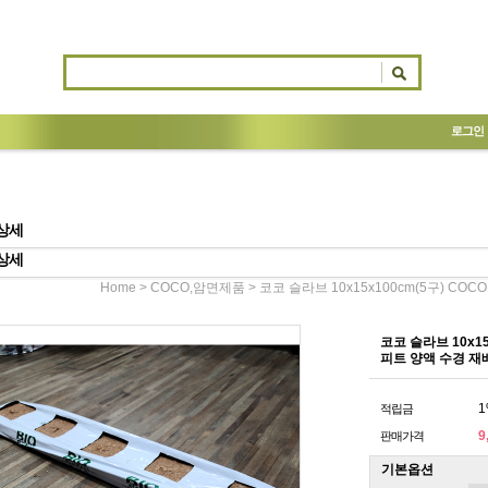
로그인
상세
상세
>
> 코코 슬라브 10x15x100cm(5구) 
Home
COCO,암면제품
코코 슬라브 10x1
피트 양액 수경 
1
적립금
9
판매가격
기본옵션