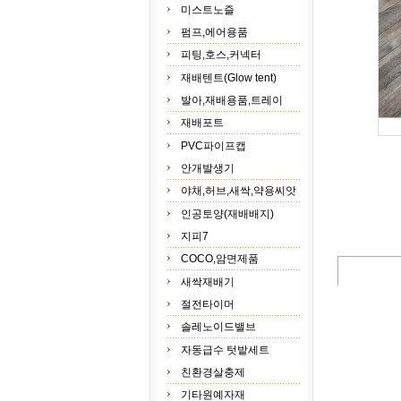
미스트노즐
펌프,에어용품
피팅,호스,커넥터
재배텐트(Glow tent)
발아,재배용품,트레이
재배포트
PVC파이프캡
안개발생기
야채,허브,새싹,약용씨앗
인공토양(재배배지)
지피7
COCO,암면제품
새싹재배기
절전타이머
솔레노이드밸브
자동급수 텃밭세트
친환경살충제
기타원예자재