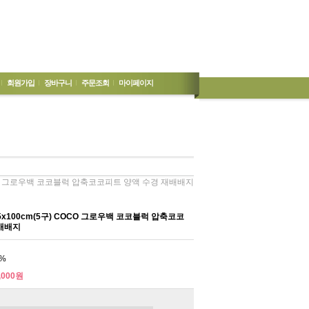
회원가입
장바구니
주문조회
마이페이지
COCO 그로우백 코코블럭 압축코코피트 양액 수경 재배배지
5x100cm(5구) COCO 그로우백 코코블럭 압축코코
재배배지
%
,000원