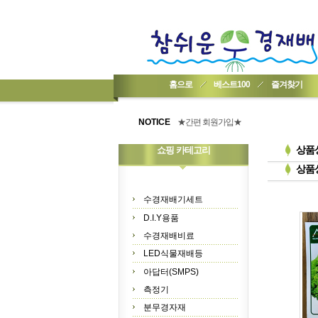
홈으로
베스트100
즐겨찾기
★기업회원가입 방법..
★회원 구입 시 1% 적립★
NOTICE
★간편 회원가입★
상품
쇼핑 카테고리
상품
수경재배기세트
D.I.Y용품
수경재배비료
LED식물재배등
아답터(SMPS)
측정기
분무경자재