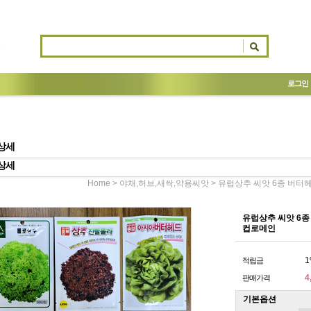
로그인
상세
상세
>
> 유럽상추 씨앗 6종 버
Home
야채,허브,새싹,약용씨앗
유럽상추 씨앗 6
컵로메인
1
적립금
4
판매가격
기본옵션