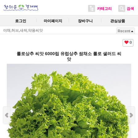
카테고리
검색
로그인
마이페이지
장바구니
관심상품
야채,허브,새싹,약용씨앗
Recent
0
롤로상추 씨앗 6000립 유럽상추 쌈채소 롤로 샐러드 씨
앗