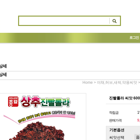
로그인
상세
상세
>
Home
야채,허브,새싹,약용씨앗
진빨롤라 씨앗 60
1
적립금
9
판매가격
기본옵션
씨앗선택