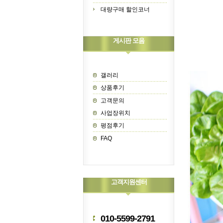
대량구매 할인코너
게시판 모음
갤러리
상품후기
고객문의
사업장위치
평점후기
FAQ
고객지원센터
010-5599-2791