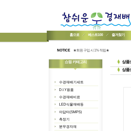
홈으로
베스트100
즐겨찾기
★기업회원가입 방법..
★회원 구입 시 1% 적립★
NOTICE
★간편 회원가입★
상품
쇼핑 카테고리
상품
수경재배기세트
D.I.Y용품
수경재배비료
LED식물재배등
아답터(SMPS)
측정기
분무경자재