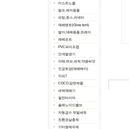
미스트노즐
펌프,에어용품
피팅,호스,커넥터
재배텐트(Glow tent)
발아,재배용품,트레이
재배포트
PVC파이프캡
안개발생기
야채,허브,새싹,약용씨앗
인공토양(재배배지)
지피7
COCO,암면제품
새싹재배기
절전타이머
솔레노이드밸브
자동급수 텃밭세트
친환경살충제
기타원예자재