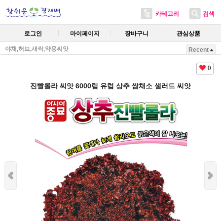
카테고리
검색
로그인
마이페이지
장바구니
관심상품
야채,허브,새싹,약용씨앗
Recent
0
진빨롤라 씨앗 6000립 유럽 상추 쌈채소 샐러드 씨앗