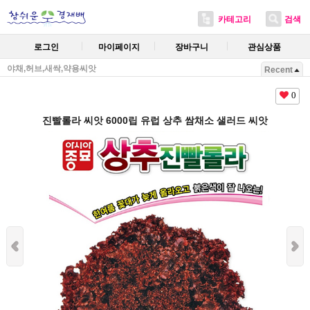
카테고리
검색
로그인
마이페이지
장바구니
관심상품
야채,허브,새싹,약용씨앗
Recent
0
진빨롤라 씨앗 6000립 유럽 상추 쌈채소 샐러드 씨앗