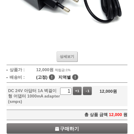
상세보기
상품가 :
12,000
원
적립금:1%
배송비 :
(고정)
!
지역별
!
DC 24V 아답터 1A 벽걸이
12,000
원
+1
-1
형 어댑터 1000mA adapter
(smps)
총 상품 금액
12,000
원
구매하기