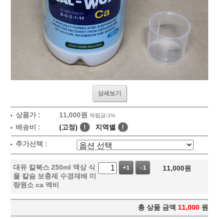
상세보기
상품가 :
11,000원
적립금:1%
배송비 :
(고정)
!
지역별
!
추가선택 :
대유 칼북스 250ml 액상 식
11,000
원
+1
-1
물 칼슘 보충제 수경재배 미
량원소 ca 액비
총 상품 금액
11,000
원