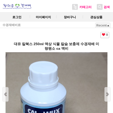
카테고리
검색
로그인
마이페이지
장바구니
관심상품
수경재배비료
Recent
0
대유 칼북스 250ml 액상 식물 칼슘 보충제 수경재배 미
량원소 ca 액비