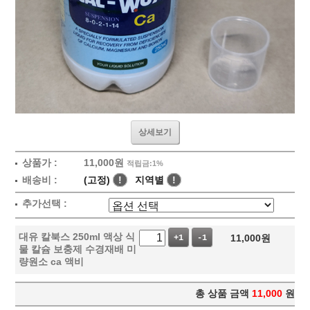
상세보기
상품가 :
11,000원
적립금:1%
배송비 :
(고정)
!
지역별
!
추가선택 :
대유 칼북스 250ml 액상 식
11,000
원
+1
-1
물 칼슘 보충제 수경재배 미
량원소 ca 액비
총 상품 금액
11,000
원