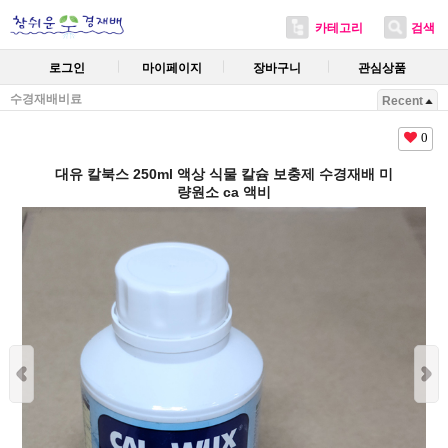
카테고리
검색
로그인
마이페이지
장바구니
관심상품
수경재배비료
Recent
0
대유 칼북스 250ml 액상 식물 칼슘 보충제 수경재배 미
량원소 ca 액비