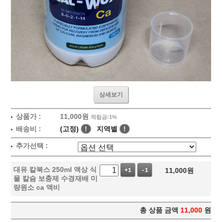
상세보기
상품가 :
11,000원
적립금:1%
배송비 :
(고정)
!
지역별
!
추가선택 :
대유 칼북스 250ml 액상 식
11,000
원
+1
-1
물 칼슘 보충제 수경재배 미
량원소 ca 액비
총 상품 금액
11,000
원