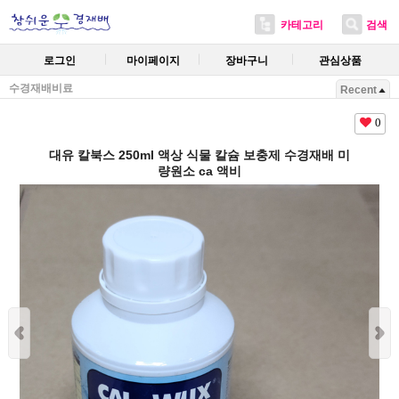
카테고리
검색
로그인
마이페이지
장바구니
관심상품
수경재배비료
Recent
0
대유 칼북스 250ml 액상 식물 칼슘 보충제 수경재배 미
량원소 ca 액비