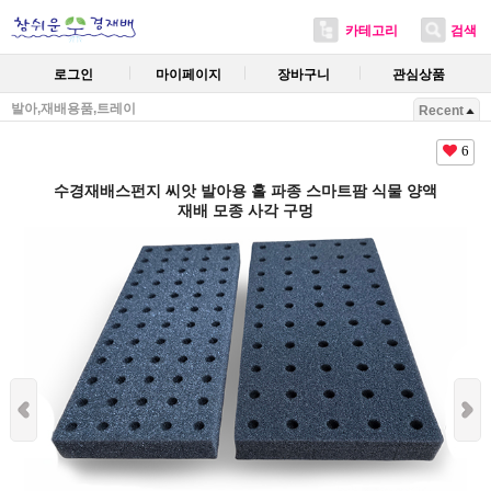
카테고리
검색
로그인
마이페이지
장바구니
관심상품
발아,재배용품,트레이
Recent
6
수경재배스펀지 씨앗 발아용 홀 파종 스마트팜 식물 양액
재배 모종 사각 구멍