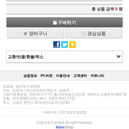
총 상품 금액
0
원
구매하기
장바구니
관심상품
교환/반품/환불/취소
상점정보
PC버젼
이용안내
고객센터
커뮤니티
상호명 : 참쉬운수경재배
대표 : 김동옥 | 개인정보관리책임자 : 김동옥
사업자등록번호 :140-05-27772 | 통신판매업신고번호 : 제2011-강원춘천-0087호
전화 : 010-5599-2791 | 팩스 : 0303-3442-2791
주소 : 강원도 춘천시 퇴계공단1길 41 (22호)
이용약관
|
개인정보취급방침
ⓒ참쉬운수경재배 All right reserved.
Make
Shop