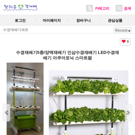
카테고리
검색
로그인
마이페이지
장바구니
관심상품
수경재배기세트
Recent
6
수경재배기5종/양액재배기 인삼수경재배기 LED수경재
배기 아쿠아포닉 스마트팜