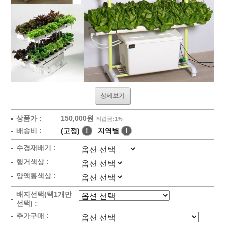
상세보기
상품가 :
150,000원
적립금:1%
배송비 :
(고정)
!
지역별
!
수경재배기 :
행거색상 :
양액통색상 :
배지선택(택1개만
선택) :
추가구매 :