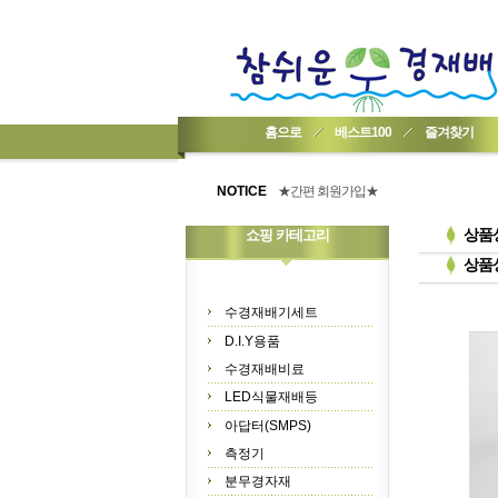
홈으로
베스트100
즐겨찾기
★기업회원가입 방법..
★회원 구입 시 1% 적립★
NOTICE
★간편 회원가입★
상품
쇼핑 카테고리
상품
수경재배기세트
D.I.Y용품
수경재배비료
LED식물재배등
아답터(SMPS)
측정기
분무경자재