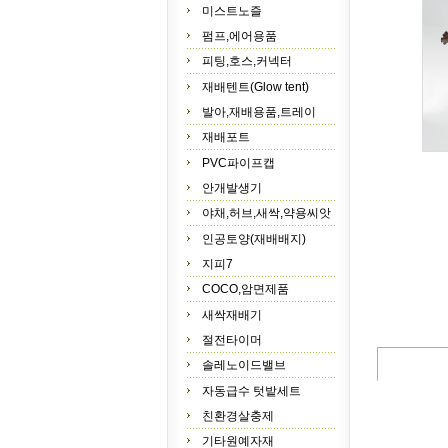
미스트노즐
펌프,에어용품
피팅,호스,커넥터
재배텐트(Glow tent)
발아,재배용품,트레이
재배포트
PVC파이프캡
안개발생기
야채,허브,새싹,약용씨앗
인공토양(재배배지)
지피7
COCO,암면제품
새싹재배기
절전타이머
솔레노이드밸브
자동급수 텃밭세트
친환경살충제
기타원예자재