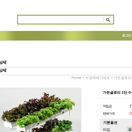
로그인
상세
상세
>
> 가든글로리 
Home
수경재배기세트
가든글로리 1단 수
1
적립금
2
판매가격
기본옵션
타입