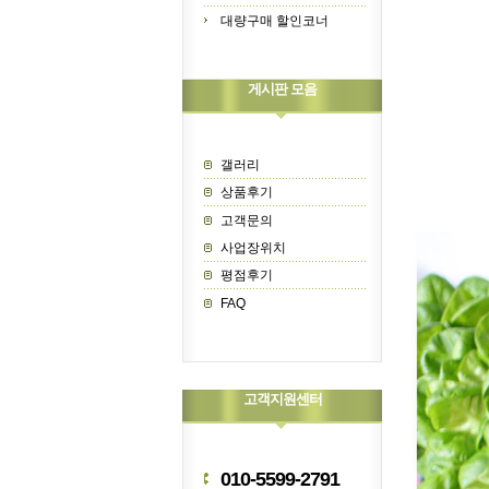
대량구매 할인코너
게시판 모음
갤러리
상품후기
고객문의
사업장위치
평점후기
FAQ
고객지원센터
010-5599-2791