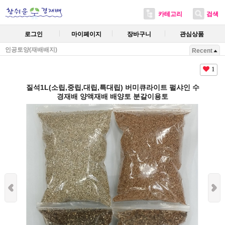
카테고리
검색
로그인
마이페이지
장바구니
관심상품
인공토양(재배배지)
Recent
1
질석1L(소립,중립,대립,특대립) 버미큐라이트 펄샤인 수
경재배 양액재배 배양토 분갈이용토