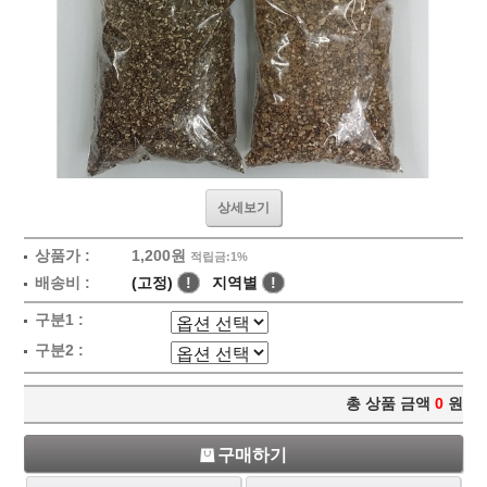
상세보기
상품가 :
1,200원
적립금:1%
배송비 :
(고정)
!
지역별
!
구분1 :
구분2 :
총 상품 금액
0
원
구매하기