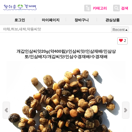
카테고리
검색
로그인
마이페이지
장바구니
관심상품
야채,허브,새싹,약용씨앗
Recent
2
개갑인삼씨앗20g(약400립)/인삼씨앗/인삼재배/인삼상
토/인삼배지/개갑씨앗/인삼수경재배/수경재배