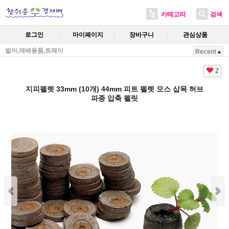
카테고리
검색
로그인
마이페이지
장바구니
관심상품
발아,재배용품,트레이
Recent
2
지피펠렛 33mm (10개) 44mm 피트 펠렛 모스 삽목 허브
파종 압축 펠릿