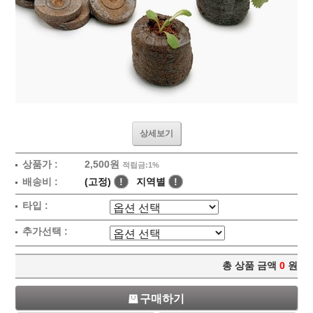
상세보기
상품가 :
2,500원
적립금:1%
배송비 :
(고정)
!
지역별
!
타입 :
추가선택 :
총 상품 금액
0
원
구매하기