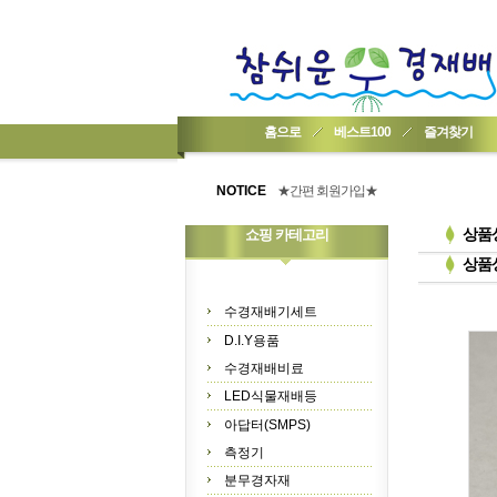
홈으로
베스트100
즐겨찾기
★기업회원가입 방법..
★회원 구입 시 1% 적립★
NOTICE
★간편 회원가입★
상품
쇼핑 카테고리
상품
수경재배기세트
D.I.Y용품
수경재배비료
LED식물재배등
아답터(SMPS)
측정기
분무경자재