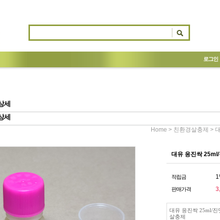
로그인
상세
상세
>
> 
Home
친환경살충제
대유 응진싹 25m
1
적립금
3
판매가격
대유 응진싹 25ml/
살충제