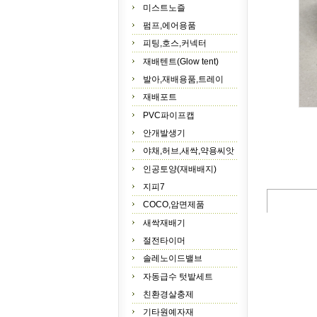
미스트노즐
펌프,에어용품
피팅,호스,커넥터
재배텐트(Glow tent)
발아,재배용품,트레이
재배포트
PVC파이프캡
안개발생기
야채,허브,새싹,약용씨앗
인공토양(재배배지)
지피7
COCO,암면제품
새싹재배기
절전타이머
솔레노이드밸브
자동급수 텃밭세트
친환경살충제
기타원예자재