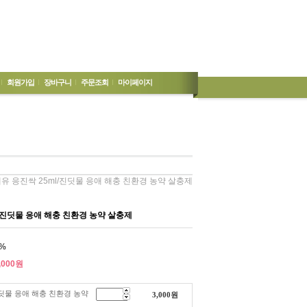
회원가입
장바구니
주문조회
마이페이지
대유 응진싹 25ml/진딧물 응애 해충 친환경 농약 살충제
l/진딧물 응애 해충 친환경 농약 살충제
%
,000
원
진딧물 응애 해충 친환경 농약
3,000
원