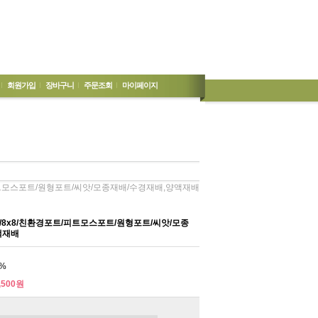
회원가입
장바구니
주문조회
마이페이지
/피트모스포트/원형포트/씨앗/모종재배/수경재배,양액재배
6/8x8/친환경포트/피트모스포트/원형포트/씨앗/모종
액재배
%
,500원