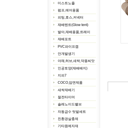
미스트노즐
펌프,에어용품
피팅,호스,커넥터
재배텐트(Glow tent)
발아,재배용품,트레이
재배포트
PVC파이프캡
안개발생기
야채,허브,새싹,약용씨앗
인공토양(재배배지)
지피7
COCO,암면제품
새싹재배기
절전타이머
솔레노이드밸브
자동급수 텃밭세트
친환경살충제
기타원예자재