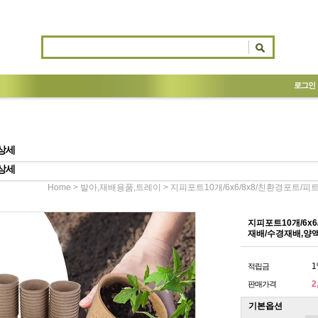
로그인
상세
상세
>
> 지피포트10개/6x6/8x8/친환경포트
Home
발아,재배용품,트레이
지피포트10개/6x
재배/수경재배,양
1
적립금
2
판매가격
기본옵션