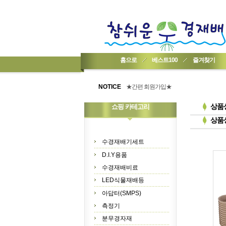
홈으로
베스트100
즐겨찾기
★기업회원가입 방법..
★회원 구입 시 1% 적립★
NOTICE
★간편 회원가입★
상품
쇼핑 카테고리
상품
수경재배기세트
D.I.Y용품
수경재배비료
LED식물재배등
아답터(SMPS)
측정기
분무경자재