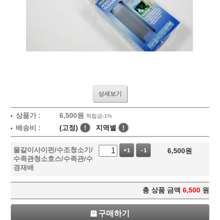
상세보기
상품가 :
6,500
원
적립금:1%
배송비 :
(고정)
!
지역별
!
물갈이사이펀/수조청소기/
6,500
원
+1
-1
수족관청소호스/수족관/수
경재배
총 상품 금액
6,500
원
구매하기