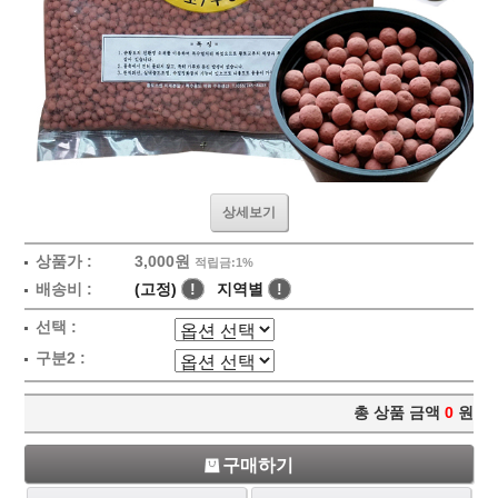
상세보기
상품가 :
3,000원
적립금:1%
배송비 :
(고정)
!
지역별
!
선택 :
구분2 :
총 상품 금액
0
원
구매하기