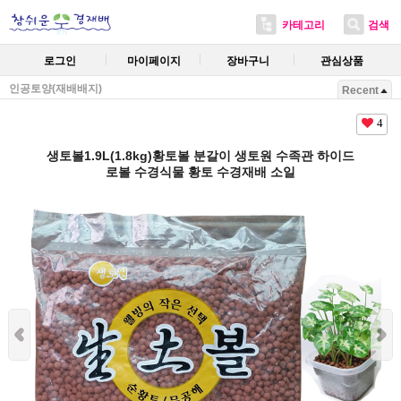
카테고리
검색
로그인
마이페이지
장바구니
관심상품
인공토양(재배배지)
Recent
4
생토볼1.9L(1.8kg)황토볼 분갈이 생토원 수족관 하이드
로볼 수경식물 황토 수경재배 소일