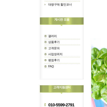
대량구매 할인코너
게시판 모음
갤러리
상품후기
고객문의
사업장위치
평점후기
FAQ
고객지원센터
010-5599-2791