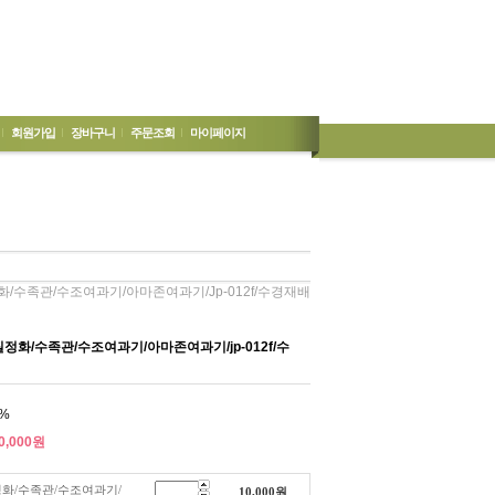
회원가입
장바구니
주문조회
마이페이지
화/수족관/수조여과기/아마존여과기/jp-012f/수경재배
정화/수족관/수조여과기/아마존여과기/jp-012f/수
%
0,000
원
화/수족관/수조여과기/
10,000
원