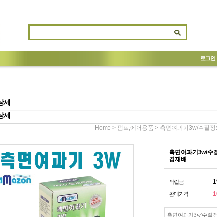
로그인
상세
상세
>
> 측면여과기3w/수질정
Home
펌프,에어용품
측면여과기3w/수질
경재배
1
적립금
1
판매가격
측면여과기3w/수질정