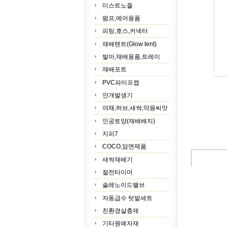
미스트노즐
펌프,에어용품
피팅,호스,커넥터
재배텐트(Glow tent)
발아,재배용품,트레이
재배포트
PVC파이프캡
안개발생기
야채,허브,새싹,약용씨앗
인공토양(재배배지)
지피7
COCO,암면제품
새싹재배기
절전타이머
솔레노이드밸브
자동급수 텃밭세트
친환경살충제
기타원예자재