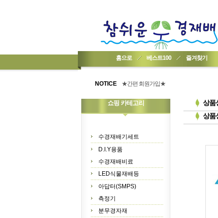
홈으로
베스트100
즐겨찾기
★기업회원가입 방법..
★회원 구입 시 1% 적립★
NOTICE
★간편 회원가입★
상품
쇼핑 카테고리
상품
수경재배기세트
D.I.Y용품
수경재배비료
LED식물재배등
아답터(SMPS)
측정기
분무경자재