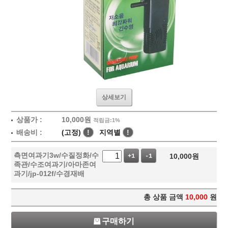
상세보기
상품가 :
10,000
원
적립금:1%
배송비 :
(고정)
!
지역별
!
측면여과기3w/수질정화/수
10,000
원
+1
-1
족관/수조여과기/아마존여
과기/jp-012f/수경재배
총 상품 금액
10,000
원
구매하기