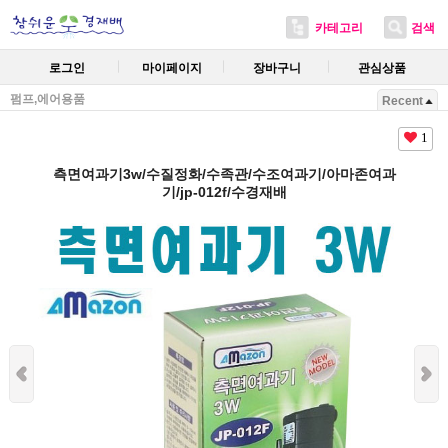
카테고리
검색
로그인
마이페이지
장바구니
관심상품
펌프,에어용품
Recent
1
측면여과기3w/수질정화/수족관/수조여과기/아마존여과
기/jp-012f/수경재배