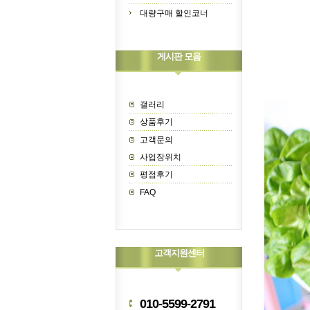
대량구매 할인코너
게시판 모음
갤러리
상품후기
고객문의
사업장위치
평점후기
FAQ
고객지원센터
010-5599-2791