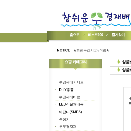
홈으로
베스트100
즐겨찾기
★기업회원가입 방법..
★회원 구입 시 1% 적립★
NOTICE
★간편 회원가입★
상품
쇼핑 카테고리
상품
수경재배기세트
D.I.Y용품
수경재배비료
LED식물재배등
아답터(SMPS)
측정기
분무경자재