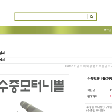
로그인
상세
상세
>
> 수중펌프
Home
펌프,에어용품
수중펌프니쁠(2구)
1
적립금
1
판매가격
수중펌프니쁠(2구)/
(수중펌프니쁠)