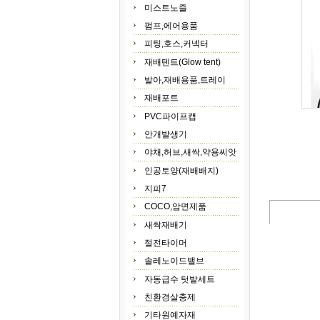
미스트노즐
펌프,에어용품
피팅,호스,커넥터
재배텐트(Glow tent)
발아,재배용품,트레이
재배포트
PVC파이프캡
안개발생기
야채,허브,새싹,약용씨앗
인공토양(재배배지)
지피7
COCO,암면제품
새싹재배기
절전타이머
솔레노이드밸브
자동급수 텃밭세트
친환경살충제
기타원예자재