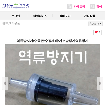
카테고리
검색
로그인
마이페이지
장바구니
관심상품
펌프,에어용품
Recent
4
역류방지기/수족관/수경재배/기포발생기역류방지