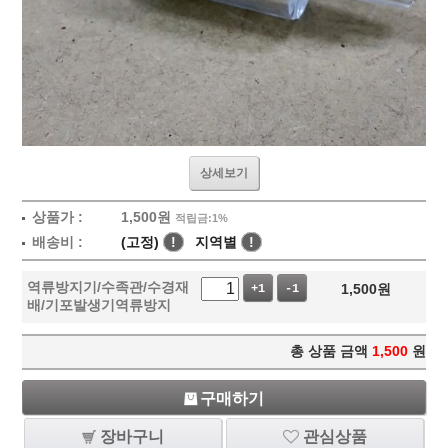
상세보기
상품가 :
1,500
원
적립금:1%
배송비 :
(고정)
!
지역별
!
역류방지기/수족관/수경재
1,500
원
+1
-1
배/기포발생기역류방지
총 상품 금액
1,500
원
구매하기
장바구니
관심상품